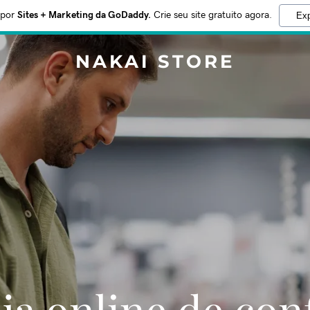
 por
Sites + Marketing da GoDaddy.
Crie seu site gratuito agora.
Exp
NAKAI STORE
oja online de con